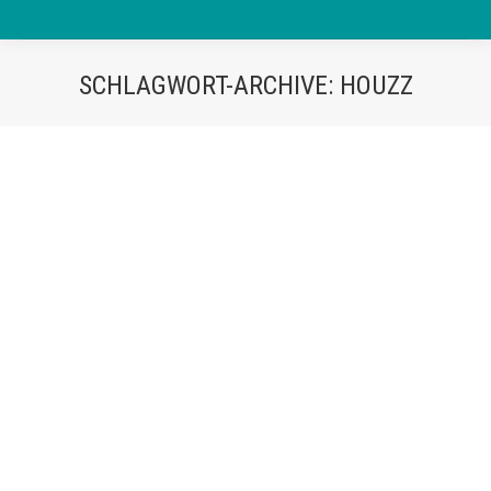
SCHLAGWORT-ARCHIVE:
HOUZZ
Auszeichnung mit dem „Best of
Houzz”-Award 2019