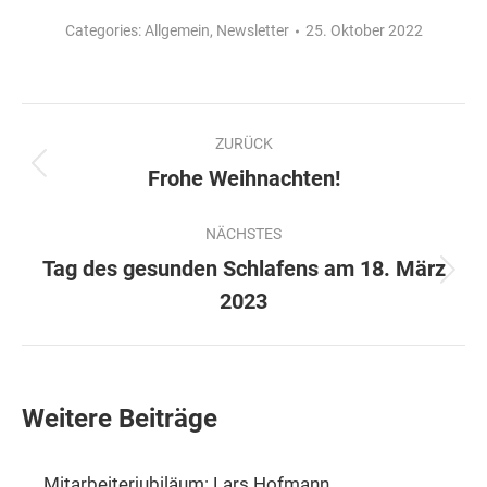
Categories:
Allgemein
,
Newsletter
25. Oktober 2022
Kommentarnavigation
ZURÜCK
Vorheriger
Frohe Weihnachten!
Beitrag:
NÄCHSTES
Tag des gesunden Schlafens am 18. März
Nächster
2023
Beitrag:
Weitere Beiträge
Mitarbeiterjubiläum: Lars Hofmann