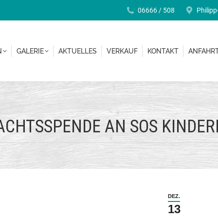
06666 / 508
Philipp
GEN
GALERIE
AKTUELLES
VERKAUF
KONTAKT
ANFA
N
GALERIE
AKTUELLES
VERKAUF
KONTAKT
ANFAHR
ACHTSSPENDE AN SOS KINDER
DEZ.
13