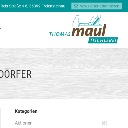
-Reis-Straße 4-6, 36399 Freiensteinau
Newsletter abonnieren
HRT
T
DÖRFER
Kategorien
Aktionen
(6)