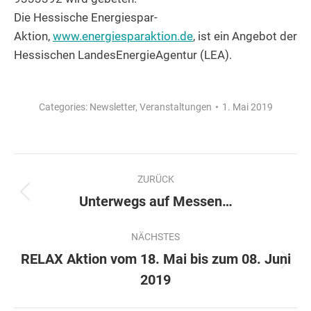
Die Hessische Energiespar-
Aktion,
www.energiesparaktion.de
, ist ein Angebot der
Hessischen LandesEnergieAgentur (LEA).
Categories:
Newsletter
,
Veranstaltungen
1. Mai 2019
Kommentarnavigation
ZURÜCK
Vorheriger
Unterwegs auf Messen…
Beitrag:
NÄCHSTES
RELAX Aktion vom 18. Mai bis zum 08. Juni
Nächster
2019
Beitrag: