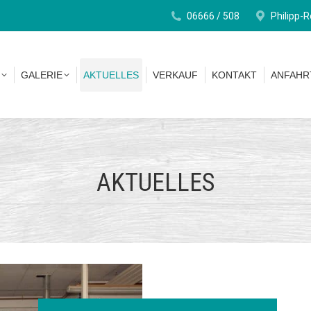
06666 / 508
Philipp-
EN
GALERIE
AKTUELLES
VERKAUF
KONTAKT
ANFA
GALERIE
AKTUELLES
VERKAUF
KONTAKT
ANFAHR
AKTUELLES