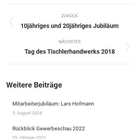
Kommentarnavigation
ZURÜCK
Vorheriger
10jähriges und 20jähriges Jubiläum
Beitrag:
NÄCHSTES
Nächster
Tag des Tischlerhandwerks 2018
Beitrag:
Weitere Beiträge
Mitarbeiterjubiläum: Lars Hofmann
3. August 2024
Rückblick Gewerbeschau 2022
25. Oktober 2022