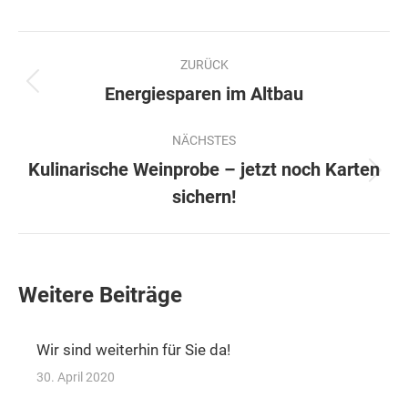
Kommentarnavigation
ZURÜCK
Vorheriger
Energiesparen im Altbau
Beitrag:
NÄCHSTES
Kulinarische Weinprobe – jetzt noch Karten
Nächster
sichern!
Beitrag:
Weitere Beiträge
Wir sind weiterhin für Sie da!
30. April 2020